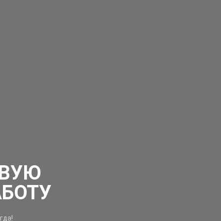
ОВУЮ
АБОТУ
гда!